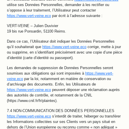
utilise ses Données Personnelles, demander à les rectifier ou
s’oppose à leur traitement, l’Utilisateur peut contacter
https://www.vert-veine.eco
par écrit à l’adresse suivante :
VERT-VEINE – Julien Duvivier
19 bis rue Ponsardin, 51100 Reims.
Dans ce cas, l’Utilisateur doit indiquer les Données Personnelles
qu’il souhaiterait que
https://www.vert-veine.eco
corrige, mette à jour
ou supprime, en s’identifiant précisément avec une copie d’une pièce
d’identité (carte d’identité ou passeport).
Les demandes de suppression de Données Personnelles seront
soumises aux obligations qui sont imposées à
https://www.vert-
veine.eco
par la loi, notamment en matière de conservation ou
d’archivage des documents. Enfin, les Utilisateurs de
https://www.vert-veine.eco
peuvent déposer une réclamation auprès
des autorités de contrôle, et notamment de la CNIL
(https://www.cnil.fr/fr/plaintes).
7.4 NON-COMMUNICATION DES DONNÉES PERSONNELLES
https://www.vert-veine.eco
s’interdit de traiter, héberger ou transférer
les Informations collectées sur ses Clients vers un pays situé en
dehors de l’Union européenne ou reconnu comme « non adéquat »