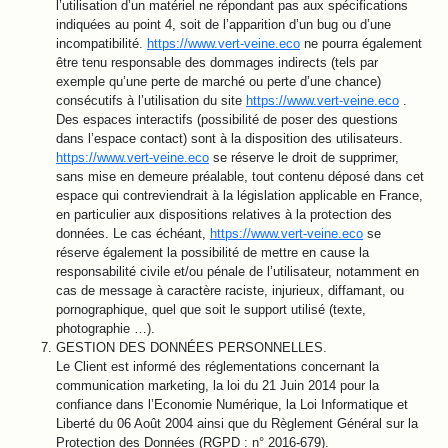
l’utilisation d’un matériel ne répondant pas aux spécifications
indiquées au point 4, soit de l’apparition d’un bug ou d’une
incompatibilité.
https://www.vert-veine.eco
ne pourra également
être tenu responsable des dommages indirects (tels par
exemple qu’une perte de marché ou perte d’une chance)
consécutifs à l’utilisation du site
https://www.vert-veine.eco
.
Des espaces interactifs (possibilité de poser des questions
dans l’espace contact) sont à la disposition des utilisateurs.
https://www.vert-veine.eco
se réserve le droit de supprimer,
sans mise en demeure préalable, tout contenu déposé dans cet
espace qui contreviendrait à la législation applicable en France,
en particulier aux dispositions relatives à la protection des
données. Le cas échéant,
https://www.vert-veine.eco
se
réserve également la possibilité de mettre en cause la
responsabilité civile et/ou pénale de l’utilisateur, notamment en
cas de message à caractère raciste, injurieux, diffamant, ou
pornographique, quel que soit le support utilisé (texte,
photographie …).
GESTION DES DONNÉES PERSONNELLES.
Le Client est informé des réglementations concernant la
communication marketing, la loi du 21 Juin 2014 pour la
confiance dans l’Economie Numérique, la Loi Informatique et
Liberté du 06 Août 2004 ainsi que du Règlement Général sur la
Protection des Données (RGPD : n° 2016-679).