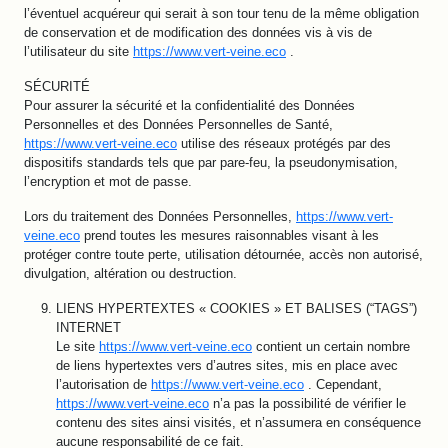
l’éventuel acquéreur qui serait à son tour tenu de la même obligation
de conservation et de modification des données vis à vis de
l’utilisateur du site
https://www.vert-veine.eco
.
SÉCURITÉ
Pour assurer la sécurité et la confidentialité des Données
Personnelles et des Données Personnelles de Santé,
https://www.vert-veine.eco
utilise des réseaux protégés par des
dispositifs standards tels que par pare-feu, la pseudonymisation,
l’encryption et mot de passe.
Lors du traitement des Données Personnelles,
https://www.vert-
veine.eco
prend toutes les mesures raisonnables visant à les
protéger contre toute perte, utilisation détournée, accès non autorisé,
divulgation, altération ou destruction.
LIENS HYPERTEXTES « COOKIES » ET BALISES (“TAGS”)
INTERNET
Le site
https://www.vert-veine.eco
contient un certain nombre
de liens hypertextes vers d’autres sites, mis en place avec
l’autorisation de
https://www.vert-veine.eco
. Cependant,
https://www.vert-veine.eco
n’a pas la possibilité de vérifier le
contenu des sites ainsi visités, et n’assumera en conséquence
aucune responsabilité de ce fait.