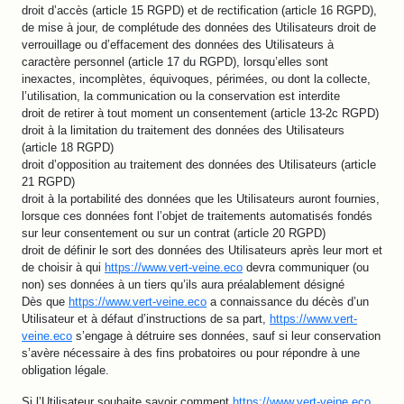
droit d’accès (article 15 RGPD) et de rectification (article 16 RGPD),
de mise à jour, de complétude des données des Utilisateurs droit de
verrouillage ou d’effacement des données des Utilisateurs à
caractère personnel (article 17 du RGPD), lorsqu’elles sont
inexactes, incomplètes, équivoques, périmées, ou dont la collecte,
l’utilisation, la communication ou la conservation est interdite
droit de retirer à tout moment un consentement (article 13-2c RGPD)
droit à la limitation du traitement des données des Utilisateurs
(article 18 RGPD)
droit d’opposition au traitement des données des Utilisateurs (article
21 RGPD)
droit à la portabilité des données que les Utilisateurs auront fournies,
lorsque ces données font l’objet de traitements automatisés fondés
sur leur consentement ou sur un contrat (article 20 RGPD)
droit de définir le sort des données des Utilisateurs après leur mort et
de choisir à qui
https://www.vert-veine.eco
devra communiquer (ou
non) ses données à un tiers qu’ils aura préalablement désigné
Dès que
https://www.vert-veine.eco
a connaissance du décès d’un
Utilisateur et à défaut d’instructions de sa part,
https://www.vert-
veine.eco
s’engage à détruire ses données, sauf si leur conservation
s’avère nécessaire à des fins probatoires ou pour répondre à une
obligation légale.
Si l’Utilisateur souhaite savoir comment
https://www.vert-veine.eco